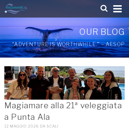
OUR BLOG
“ADVENTURE IS WORTHWHILE.” – AESOP
Magiamare alla 21ª veleggiata
a Punta Ala
12 MAGGIO 2026
DA
SCALI