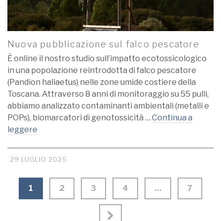
Nuova pubblicazione sul falco pescatore
È online il nostro studio sull’impatto ecotossicologico
in una popolazione reintrodotta di falco pescatore
(Pandion haliaetus) nelle zone umide costiere della
Toscana. Attraverso 8 anni di monitoraggio su 55 pulli,
abbiamo analizzato contaminanti ambientali (metalli e
POPs), biomarcatori di genotossicità …
Continua a
leggere
29 LUGLIO 2025
1
2
3
4
…
7