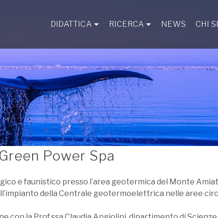
DIDATTICA
RICERCA
NEWS
CHI 
Green Power Spa
gico e faunistico presso l’area geotermica del Monte Amiata 
ell’impianto della Centrale geotermoelettrica nelle aree circ
e con la Prof.ssa Claudia Angiolini, dipartimento di Scienze d